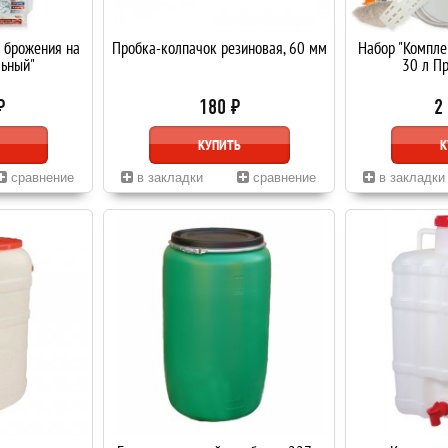
я брожения на
Пробка-колпачок резиновая, 60 мм
Набор "Компле
льный"
30 л П
₽
180 ₽
2
КУПИТЬ
К
сравнение
в закладки
сравнение
в закладки