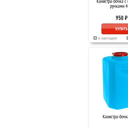
Канистра-бочка с
ручками 4
950 ₽
КУПИТЬ
в закладки
Канистра-бочк