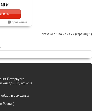
840 ₽
УПИТЬ
сравнение
Показано с 1 по 27 из 27 (страниц: 1)
анкт-Петербурге
енская дом 33, офис 3
з обеда и выходных
по России)