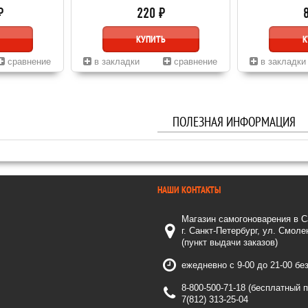
₽
220 ₽
КУПИТЬ
К
сравнение
в закладки
сравнение
в закладки
ПОЛЕЗНАЯ ИНФОРМАЦИЯ
НАШИ КОНТАКТЫ
Магазин самогоноварения в С
г. Санкт-Петербург, ул. Смол
(пункт выдачи заказов)
ежедневно с 9-00 до 21-00 бе
8-800-500-71-18 (бесплатный 
7(812) 313-25-04