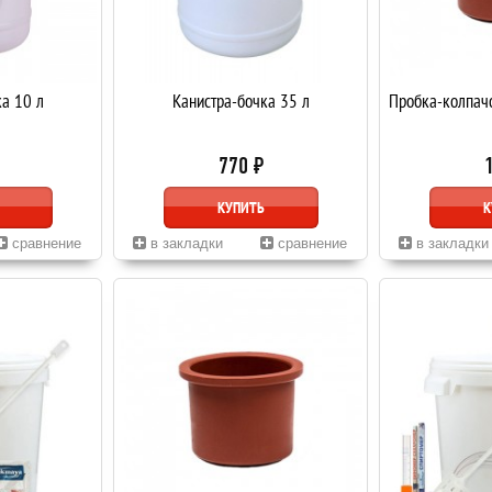
ка 10 л
Канистра-бочка 35 л
Пробка-колпачо
770 ₽
КУПИТЬ
К
сравнение
в закладки
сравнение
в закладки