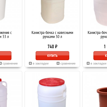
ожения с
Канистра-бочка с навесными
Канистра-боч
м 33 л
ручками 30 л
ручк
740 ₽
1
КУПИТЬ
К
сравнение
в закладки
сравнение
в закладки