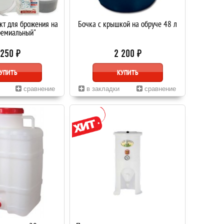
кт для брожения на
Бочка с крышкой на обруче 48 л
ремиальный"
 250 ₽
2 200 ₽
УПИТЬ
КУПИТЬ
сравнение
в закладки
сравнение