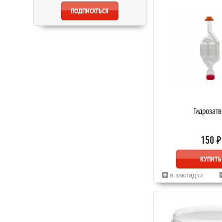
Гидрозатв
150 ₽
КУПИТЬ
в закладки