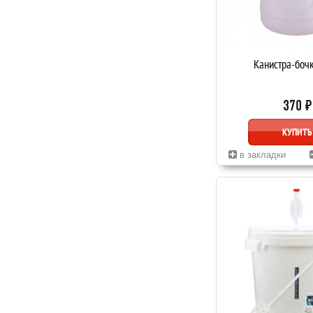
Канистра-боч
370 ₽
КУПИТЬ
в закладки