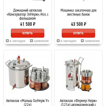
Домашний автоклав
Машинка закаточная для
«Консерватор ЭлНерж»,46л, с
жестяных банок
фальшдном
41 500 ₽
43 500 ₽
КУПИТЬ
КУПИТЬ
в закладки
сравнение
в закладки
сравнение
Автоклав «Малыш ГазНерж У»
Автоклав «Фермер Нерж»
(22л)
(125л) автоматический с