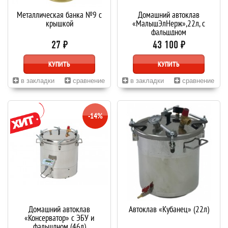
Металлическая банка №9 с
Домашний автоклав
крышкой
«МалышЭлНерж»,22л, с
фальшдном
27 ₽
43 100 ₽
КУПИТЬ
КУПИТЬ
в закладки
сравнение
в закладки
сравнение
-14%
Домашний автоклав
Автоклав «Кубанец» (22л)
«Консерватор» с ЭБУ и
фальшдном (46л)