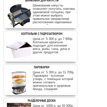
ШИНКОВКИ ДЛЯ КАПУСТЫ
Шинкование капусты
позволяет получить ломтики
одинаковой толщины, при
этом можно выбрать
правильное направление
расположения нарезаемых
волокон. Это позволит
сохранить вкусовые
качества продукта и
КОПТИЛЬНИ С ГИДРОЗАТВОРОМ
содержание в нем полезных
веществ..
Цена от: 5 300 р. до 7 800p.
Коптильни идеально
подходят для копчения
мяса, рыбы, сала, дичи и
других продуктов..
ПАРОВАРКИ
Цена от: 5 300 р. до 11 700p.
Пароварка - кухонная
утварь, с помощью которой
можно готовить
оригинальные и здоровые
блюда, сохраняя
естественный вкус
продуктов..
РАЗДЕЛОЧНЫЕ ДОСКИ
Цена от: 1000 р. до 20 000p.