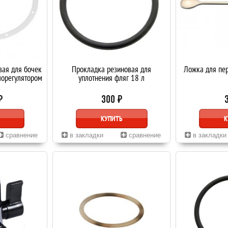
вая для бочек
Прокладка резиновая для
Ложка для пе
морегулятором
уплотнения фляг 18 л
₽
300 ₽
КУПИТЬ
К
сравнение
в закладки
сравнение
в закладки