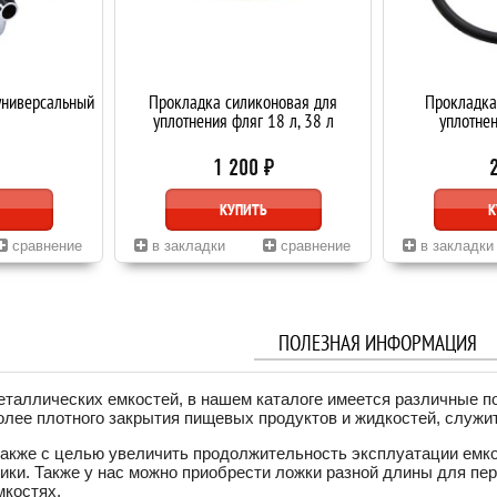
универсальный
Прокладка силиконовая для
Прокладка
уплотнения фляг 18 л, 38 л
уплотнен
1 200 ₽
КУПИТЬ
К
сравнение
в закладки
сравнение
в закладки
ПОЛЕЗНАЯ ИНФОРМАЦИЯ
таллических емкостей, в нашем каталоге имеется различные п
олее плотного закрытия пищевых продуктов и жидкостей, служи
также с целью увеличить продолжительность эксплуатации емк
ики. Также у нас можно приобрести ложки разной длины для п
мкостях.