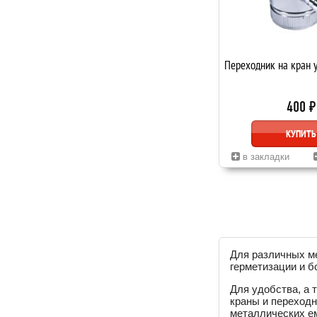
Переходник на кран 
400 ₽
КУПИТЬ
в закладки
Для различных ме
герметизации и б
Для удобства, а 
краны и переходн
металлических е