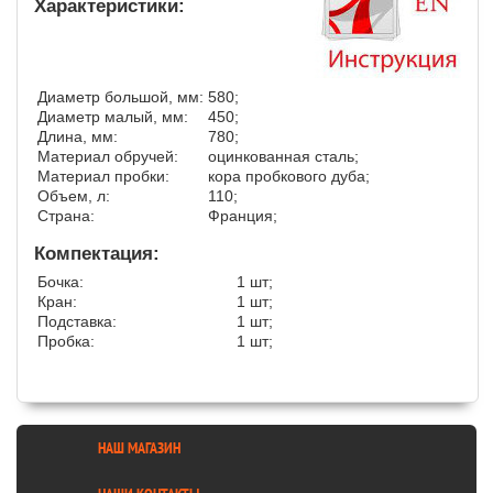
Характеристики:
Диаметр большой, мм:
580;
Диаметр малый, мм:
450;
Длина, мм:
780;
Материал обручей:
оцинкованная сталь;
Материал пробки:
кора пробкового дуба;
Объем, л:
110;
Страна:
Франция;
Компектация:
Бочка:
1 шт;
Кран:
1 шт;
Подставка:
1 шт;
Пробка:
1 шт;
НАШ МАГАЗИН